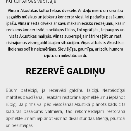
Kultūrtelpas vadītāja
Alīna ir Akustikas kultūrtelpas dvēsele. Ar dziļu mieru un sirsnību
sagaidīs mūziķus un jebkuru koncerta viesi, lai padarītu pasākumu
īpašu. Alīna ir zelta cilvēks ar savu māksliniecisko redzējumu, kas ir
redzams koncertzālē, sociālajos tīklos, fotogrāfijās, telpaugos un
visās Akustikas maliņās. Alīnas superspēja ir ātri reaģēt un rast
risinājumus visnegaidītākajām situācijām. Viņas atbalsts Akustikas
ikdienas solī ir neizmērāms. Sievišķīga, gaumīga, ar izcilu humora
izjūtu un mīlestību sirdī.
REZERVĒ GALDIŅU
Būsim pateicīgi, ja rezervēsi galdiņu laicīgi. Nesteidzīgai
maltītes baudīšanai, iesakām restorāna apmeklējumu ieplānot
rūpīgi. Ja pirms vai pēc viesošanās Akustikā plānots kāds cits
kultūras pasākums Valmierā, tad rekomendējam restorāna
apmeklējumam ieplānot vismaz divas stundas. Mierīgi, plūstoši
un bez steigas.