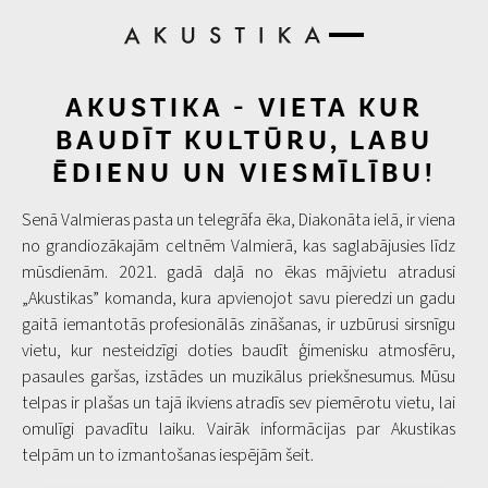
AKUSTIKA - VIETA KUR
BAUDĪT KULTŪRU, LABU
ĒDIENU UN VIESMĪLĪBU!
Senā Valmieras pasta un telegrāfa ēka, Diakonāta ielā, ir viena
no grandiozākajām celtnēm Valmierā, kas saglabājusies līdz
mūsdienām. 2021. gadā daļā no ēkas mājvietu atradusi
„Akustikas” komanda, kura apvienojot savu pieredzi un gadu
gaitā iemantotās profesionālās zināšanas, ir uzbūrusi sirsnīgu
vietu, kur nesteidzīgi doties baudīt ģimenisku atmosfēru,
pasaules garšas, izstādes un muzikālus priekšnesumus. Mūsu
telpas ir plašas un tajā ikviens atradīs sev piemērotu vietu, lai
omulīgi pavadītu laiku. Vairāk informācijas par Akustikas
telpām un to izmantošanas iespējām šeit.