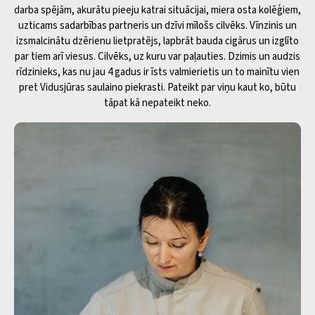
darba spējām, akurātu pieeju katrai situācijai, miera osta kolēģiem,
uzticams sadarbības partneris un dzīvi mīlošs cilvēks. Vīnzinis un
izsmalcinātu dzērienu lietpratējs, lapbrāt bauda cigārus un izglīto
par tiem arī viesus. Cilvēks, uz kuru var paļauties. Dzimis un audzis
rīdzinieks, kas nu jau 4 gadus ir īsts valmierietis un to mainītu vien
pret Vidusjūras saulaino piekrasti. Pateikt par viņu kaut ko, būtu
tāpat kā nepateikt neko.