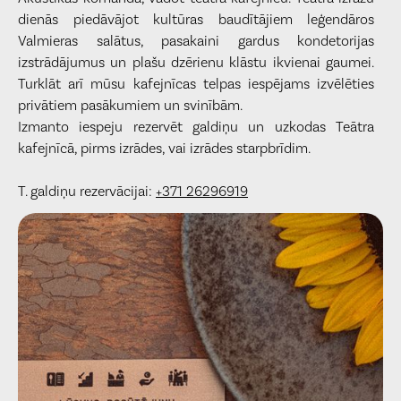
dienās piedāvājot kultūras baudītājiem leģendāros
Valmieras salātus, pasakaini gardus kondetorijas
izstrādājumus un plašu dzērienu klāstu ikvienai gaumei.
Turklāt arī mūsu kafejnīcas telpas iespējams izvēlēties
privātiem pasākumiem un svinībām.
Izmanto iespeju rezervēt galdiņu un uzkodas Teātra
kafejnīcā, pirms izrādes, vai izrādes starpbrīdim.
T. galdiņu rezervācijai:
+371 26296919