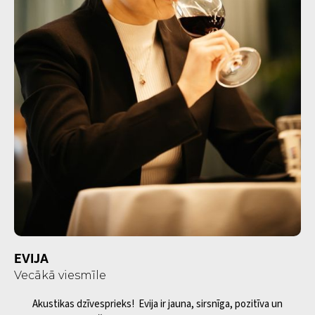
EVIJA
Vecākā viesmīle
Akustikas dzīvesprieks! Evija ir jauna, sirsnīga, pozitīva un