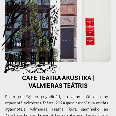
CAFE TEĀTRA AKUSTIKA |
VALMIERAS TEĀTRIS
Esam priecīgi un pagodināti, ka varam būt daļa no
atjaunotā Valmieras Teātra. 2024.gada rudenī tika atklāts
atjaunotais Valmieras Teātris, kurā saimnieko arī
Akustikas komanda, vadot teātra kafejnīcu. Teātra izrāžu