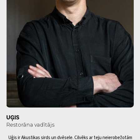
UĢIS
Restorāna vadītājs
Uģis ir Akustikas sirds un dvēsele. Cilvēks ar teju neierobežotām