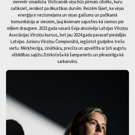
vienmēr smaidoša. Visticamāk viņa būs pirmais cilvēks, kuru
satiksiet, ienākot pa Akustikas durvīm. Reizēm šķiet, ka viņas
enerģija ir nezismeļama un viņas gaišums un patīkamā
komunikācija ar viesiem, ļauj ikvienam sajusties kā ciemos pie
mīļiem draugiem. 2023.gada vasarā Evija absolvēja Latvijas Vīnziņu
Asociācijas Vīnziņu kursus, bet jau 2024.gada pavasarī piedalījās
Latvijas Junioru Vīnziņu Čempionātā, iegūstot godpilno trešo
vietu. Mērķtiecīga, zinātkāra, precīza un apveltīta ar ļoti augstu
atbildības sajūtu.Dzirkstoša kā šampanietis un pilnasinīga kā
sarkanvīns.