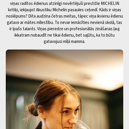
viņas radītos ēdienus atzinīgi novērtējuši prestižie MICHELIN
kritiķi, iekļaujot Akustiku Michelin pasaules ceļvedī. Kāds ir viņas
noslēpums? Dita audzina četras meitas, tāpec viņa ikvienu ēdienu
gatavo ar mātes mīlestību. To nevar iemācīties nevienā skolā, tas
ir īpašs talants. Viņas pieredze un profesionālās zināšanas ļauj
ikkatram nobaudīt ne tikai ēdienu, bet sajūtu, ka to būtu
gatavojusi mīļā mamma.